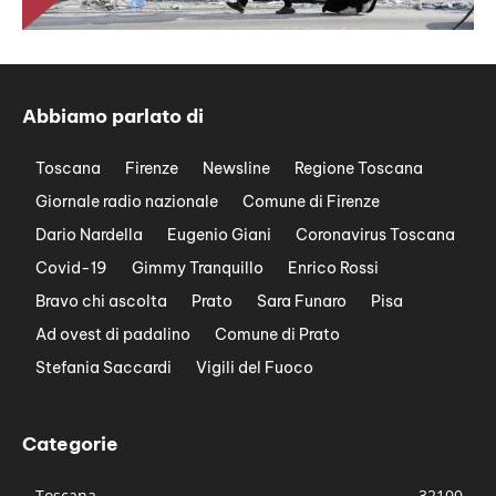
Abbiamo parlato di
Toscana
Firenze
Newsline
Regione Toscana
Giornale radio nazionale
Comune di Firenze
Dario Nardella
Eugenio Giani
Coronavirus Toscana
Covid-19
Gimmy Tranquillo
Enrico Rossi
Bravo chi ascolta
Prato
Sara Funaro
Pisa
Ad ovest di padalino
Comune di Prato
Stefania Saccardi
Vigili del Fuoco
Categorie
Toscana
32100