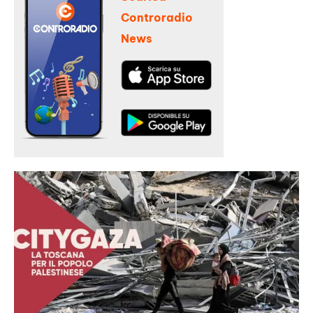
Controradio
News