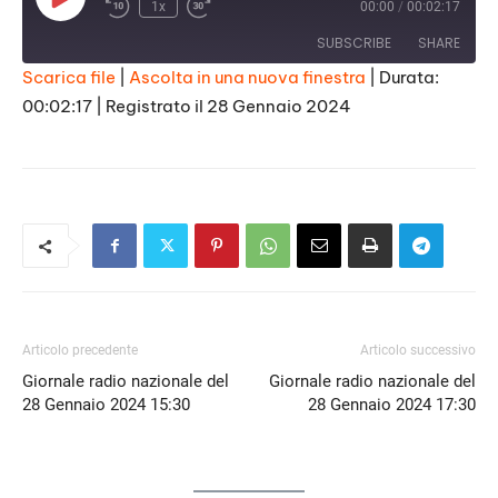
Play
1x
00:00
/
00:02:17
Episode
SUBSCRIBE
SHARE
Scarica file
|
Ascolta in una nuova finestra
|
Durata:
00:02:17
|
Registrato il 28 Gennaio 2024
SHARE
RSS FEED
LINK
EMBED
Articolo precedente
Articolo successivo
Giornale radio nazionale del
Giornale radio nazionale del
28 Gennaio 2024 15:30
28 Gennaio 2024 17:30