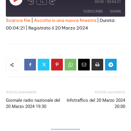
Play
1x
00:00
/
00:04:21
Episode
SUBSCRIBE
SHARE
Scarica file
|
Ascolta in una nuova finestra
|
Durata:
00:04:21
|
Registrato il 20 Marzo 2024
SHARE
RSS FEED
LINK
EMBED
Articolo precedente
Articolo successivo
Giornale radio nazionale del
Infotraffico del 20 Marzo 2024
20 Marzo 2024 19:30
20:00