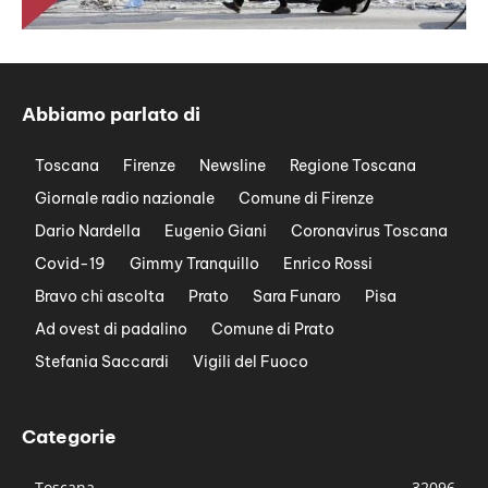
Abbiamo parlato di
Toscana
Firenze
Newsline
Regione Toscana
Giornale radio nazionale
Comune di Firenze
Dario Nardella
Eugenio Giani
Coronavirus Toscana
Covid-19
Gimmy Tranquillo
Enrico Rossi
Bravo chi ascolta
Prato
Sara Funaro
Pisa
Ad ovest di padalino
Comune di Prato
Stefania Saccardi
Vigili del Fuoco
Categorie
Toscana
32096