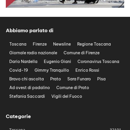
Abbiamo parlato di
Toscana
Firenze
Newsline
Regione Toscana
Giornale radio nazionale
Comune di Firenze
Dario Nardella
Eugenio Giani
Coronavirus Toscana
Covid-19
Gimmy Tranquillo
Enrico Rossi
Bravo chi ascolta
Prato
Sara Funaro
Pisa
Ad ovest di padalino
Comune di Prato
Stefania Saccardi
Vigili del Fuoco
Categorie
Toscana
32101