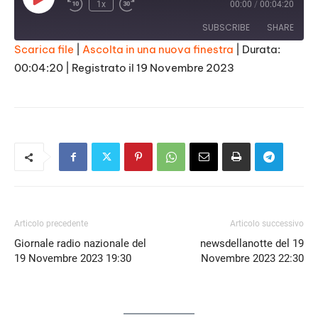
Play
1x
00:00
/
00:04:20
Episode
SUBSCRIBE
SHARE
Scarica file
|
Ascolta in una nuova finestra
|
Durata:
00:04:20
|
Registrato il 19 Novembre 2023
SHARE
RSS FEED
LINK
EMBED
Articolo precedente
Articolo successivo
Giornale radio nazionale del
newsdellanotte del 19
19 Novembre 2023 19:30
Novembre 2023 22:30