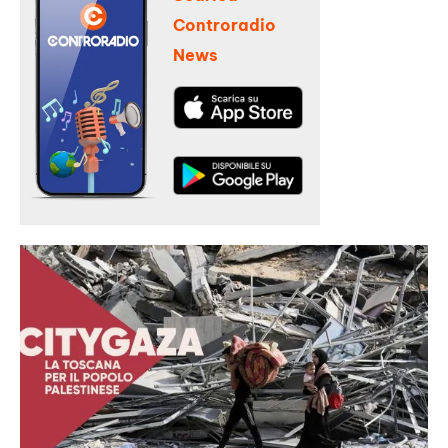
Controradio
News