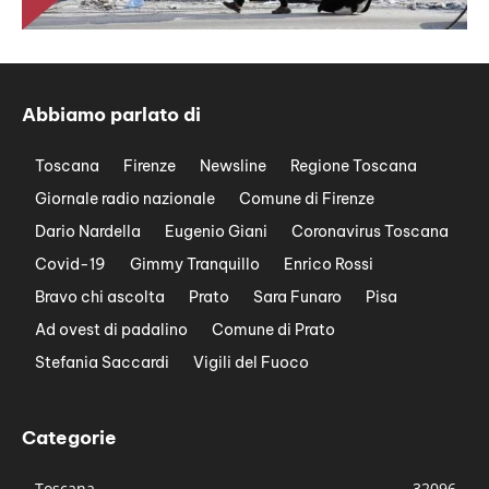
Abbiamo parlato di
Toscana
Firenze
Newsline
Regione Toscana
Giornale radio nazionale
Comune di Firenze
Dario Nardella
Eugenio Giani
Coronavirus Toscana
Covid-19
Gimmy Tranquillo
Enrico Rossi
Bravo chi ascolta
Prato
Sara Funaro
Pisa
Ad ovest di padalino
Comune di Prato
Stefania Saccardi
Vigili del Fuoco
Categorie
Toscana
32096