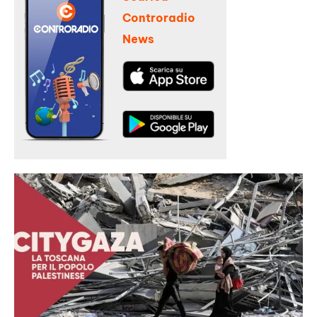
Controradio
News