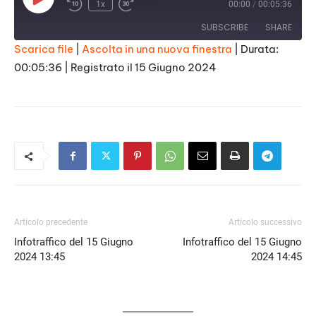
Play
1x
00:00
/
00:05:36
Episode
SUBSCRIBE
SHARE
Scarica file
|
Ascolta in una nuova finestra
|
Durata:
00:05:36
|
Registrato il 15 Giugno 2024
SHARE
RSS FEED
LINK
EMBED
Articolo precedente
Articolo successivo
Infotraffico del 15 Giugno
Infotraffico del 15 Giugno
2024 13:45
2024 14:45