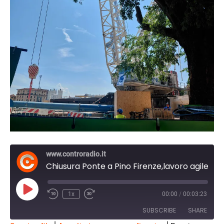
www.controradio.it
Chiusura Ponte a Pino Firenze,lavoro agile per dipendenti Città Metropolitana
Play
1x
00:00
/
00:03:23
Episode
SUBSCRIBE
SHARE