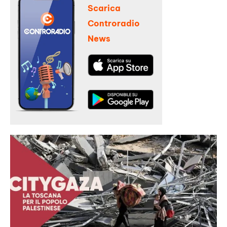
Scarica
Controradio
News