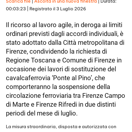
Scarica file
|
Ascolta in una nuova finestra
|
Durata:
00:03:23
|
Registrato il 3 Luglio 2026
SHARE
RSS FEED
LINK
Il ricorso al lavoro agile, in deroga ai limiti
ordinari previsti dagli accordi individuali, è
EMBED
stato adottato dalla Città metropolitana di
Firenze, condividendo la richiesta di
Regione Toscana e Comune di Firenze in
occasione dei lavori di sostituzione del
cavalcaferrovia ‘Ponte al Pino’, che
comporteranno la sospensione della
circolazione ferroviaria tra Firenze Campo
di Marte e Firenze Rifredi in due distinti
periodi del mese di luglio.
La misura straordinaria, disposta e autorizzata con