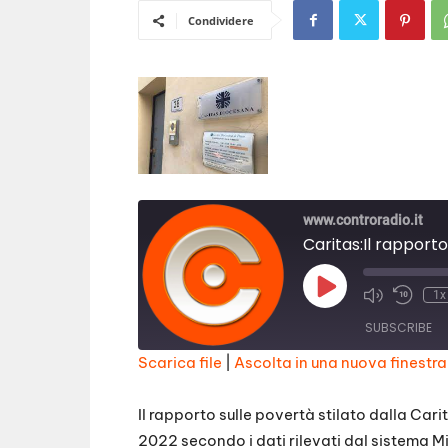
Condividere
www.controradio.it
Caritas:Il rapporto
Play
1x
Episode
SUBSCRIBE
Scarica file
|
Ascolta in una nuova finestra
SHARE
RSS FEED
Il rapporto sulle povertà stilato dalla Car
LINK
2022 secondo i dati rilevati dal sistema 