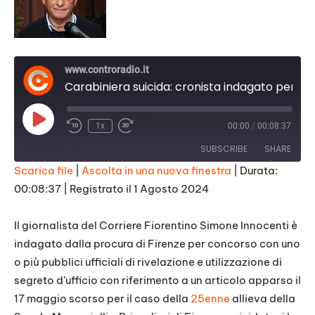
www.controradio.it
Carabiniera suicida: cronista indagato per ipotesi rivelazione segreto. Intervista a Bennucci (Ast)
Play
1x
00:00
/
00:08:37
Episode
SUBSCRIBE
SHARE
Scarica file
|
Ascolta in una nuova finestra
|
Durata:
00:08:37
|
Registrato il 1 Agosto 2024
SHARE
RSS FEED
LINK
Il giornalista del Corriere Fiorentino Simone Innocenti è
indagato dalla procura di Firenze per concorso con uno
EMBED
o più pubblici ufficiali di rivelazione e utilizzazione di
segreto d’ufficio con riferimento a un articolo apparso il
17 maggio scorso per il caso della
25enne
allieva della