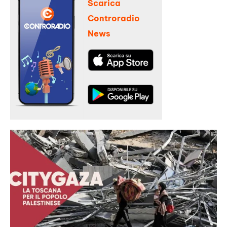
Scarica
Controradio
News