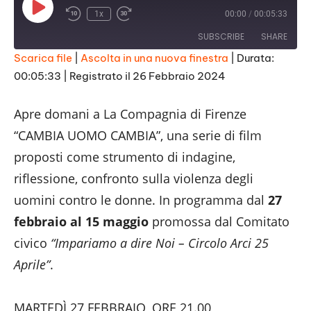
Play
1x
00:00
/
00:05:33
Episode
SUBSCRIBE
SHARE
Scarica file
|
Ascolta in una nuova finestra
|
Durata:
00:05:33
|
Registrato il 26 Febbraio 2024
SHARE
RSS FEED
LINK
Apre domani a La Compagnia di Firenze
“CAMBIA UOMO CAMBIA”, una serie di film
EMBED
proposti come strumento di indagine,
riflessione, confronto sulla violenza degli
uomini contro le donne. In programma dal
27
febbraio al 15 maggio
promossa dal Comitato
civico
“Impariamo a dire Noi – Circolo Arci 25
Aprile”
.
MARTEDÌ 27 FEBBRAIO, ORE 21.00