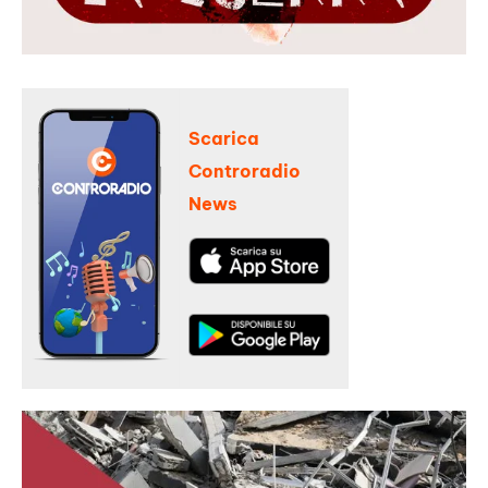
Scarica
Controradio
News