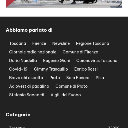
Abbiamo parlato di
Toscana
Firenze
Newsline
Regione Toscana
Giornale radio nazionale
Comune di Firenze
Dario Nardella
Eugenio Giani
Coronavirus Toscana
Covid-19
Gimmy Tranquillo
Enrico Rossi
Bravo chi ascolta
Prato
Sara Funaro
Pisa
Ad ovest di padalino
Comune di Prato
Stefania Saccardi
Vigili del Fuoco
Categorie
Toscana
32096