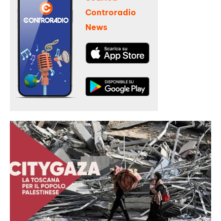
Controradio
News