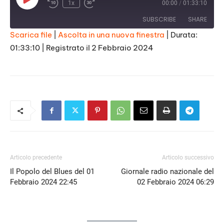
Play
1x
00:00
/
01:33:10
Episode
SUBSCRIBE
SHARE
Scarica file
|
Ascolta in una nuova finestra
|
Durata:
01:33:10
|
Registrato il 2 Febbraio 2024
SHARE
RSS FEED
LINK
EMBED
Articolo precedente
Articolo successivo
Il Popolo del Blues del 01
Giornale radio nazionale del
Febbraio 2024 22:45
02 Febbraio 2024 06:29