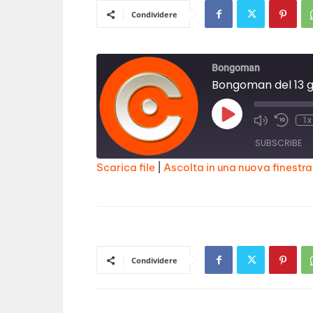
Condividere
Bongoman
Bongoman del 13 g
Play
1x
Episode
SUBSCRIBE
Scarica file
|
Ascolta in una nuova finestra
SHARE
RSS FEED
LINK
EMBED
Condividere