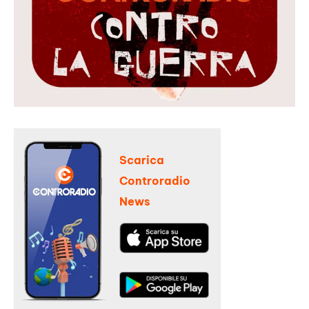
Scarica
Controradio
News