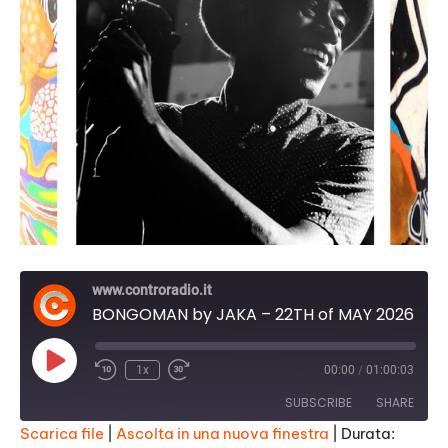
www.controradio.it
BONGOMAN by JAKA – 22TH of MAY 2026 - HOMAGE TO DRE LOVE- First part: new releases + reggae hip hop tracks
Play
1x
00:00
/
01:00:03
Episode
SUBSCRIBE
SHARE
Scarica file
|
Ascolta in una nuova finestra
|
Durata: