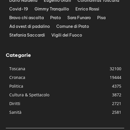
Dario Nardella
Eugenio Giani
Coronavirus Toscana
Covid-19
Gimmy Tranquillo
Enrico Rossi
Bravo chi ascolta
Prato
Sara Funaro
Pisa
Ad ovest di padalino
Comune di Prato
Stefania Saccardi
Vigili del Fuoco
Categorie
Toscana
32100
Cronaca
19444
Politica
4375
Cultura & Spettacolo
3872
Diritti
2721
Sanità
2581