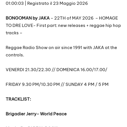
01:00:03
|
Registrato il 23 Maggio 2026
SHARE
RSS FEED
LINK
BONGOMAN by JAKA
– 22TH of MAY 2026
– HOMAGE
TO DRE LOVE- First part: new releases + reggae hip hop
EMBED
tracks –
Reggae Radio Show on air since 1991 with JAKA at the
controls.
VENERDI 21.30/22.30 // DOMENICA 16.00/17.00/
FRIDAY 9.30 PM/10.30 PM // SUNDAY 4 PM / 5 PM
TRACKLIST:
Brigadier Jerry- World Peace