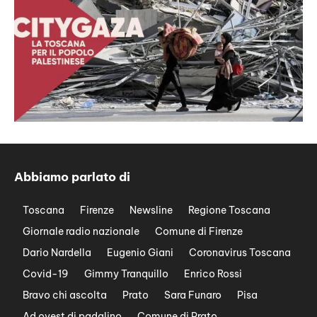
Abbiamo parlato di
Toscana
Firenze
Newsline
Regione Toscana
Giornale radio nazionale
Comune di Firenze
Dario Nardella
Eugenio Giani
Coronavirus Toscana
Covid-19
Gimmy Tranquillo
Enrico Rossi
Bravo chi ascolta
Prato
Sara Funaro
Pisa
Ad ovest di padalino
Comune di Prato