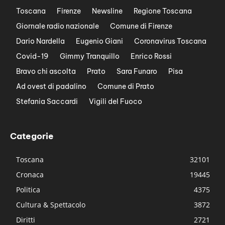
Toscana
Firenze
Newsline
Regione Toscana
Giornale radio nazionale
Comune di Firenze
Dario Nardella
Eugenio Giani
Coronavirus Toscana
Covid-19
Gimmy Tranquillo
Enrico Rossi
Bravo chi ascolta
Prato
Sara Funaro
Pisa
Ad ovest di padalino
Comune di Prato
Stefania Saccardi
Vigili del Fuoco
Categorie
Toscana
32101
Cronaca
19445
Politica
4375
Cultura & Spettacolo
3872
Diritti
2721