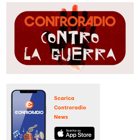
Scarica
Controradio
News