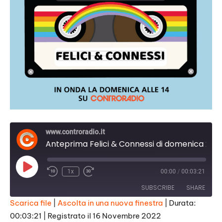
www.controradio.it
Anteprima Felici & Connessi di domenica 20 novembre 2022
Play
1x
00:00
/
00:03:21
Episode
SUBSCRIBE
SHARE
Scarica file
|
Ascolta in una nuova finestra
|
Durata:
00:03:21
|
Registrato il 16 Novembre 2022
SHARE