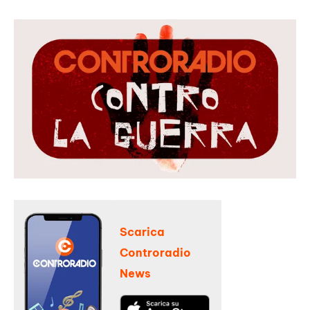
Scarica
Controradio
News