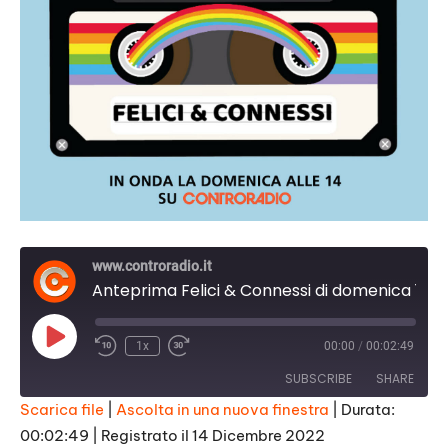
www.controradio.it
Anteprima Felici & Connessi di domenica 18 dicembre 2022
Play
1x
00:00
/
00:02:49
Episode
SUBSCRIBE
SHARE
Scarica file
|
Ascolta in una nuova finestra
|
Durata:
00:02:49
|
Registrato il 14 Dicembre 2022
SHARE