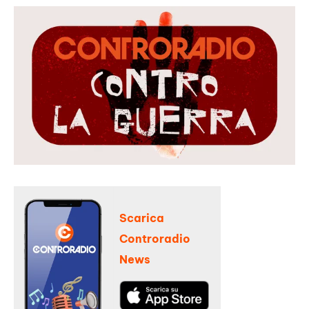
Scarica
Controradio
News