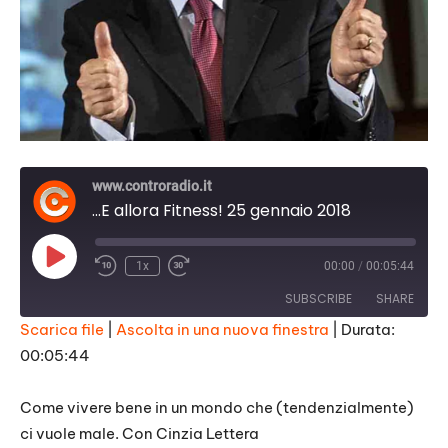
www.controradio.it
...E allora Fitness! 25 gennaio 2018
Play
1x
00:00
/
00:05:44
Episode
SUBSCRIBE
SHARE
Scarica file
|
Ascolta in una nuova finestra
|
Durata:
00:05:44
SHARE
RSS FEED
LINK
Come vivere bene in un mondo che (tendenzialmente)
ci vuole male. Con Cinzia Lettera
EMBED