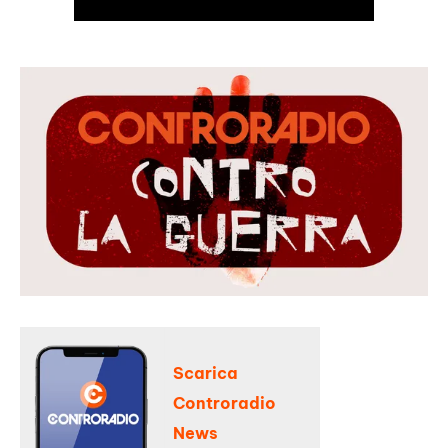
Scarica
Controradio
News