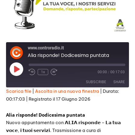
www.controradio.it
Alia risponde! Dodicesima puntata
Play
1x
00:00
/
00:17:03
Episode
SUBSCRIBE
SHARE
Scarica file
|
Ascolta in una nuova finestra
|
Durata:
00:17:03
|
Registrato il 17 Giugno 2026
SHARE
RSS FEED
LINK
Alia risponde
! Dodicesima puntata
Nuovo appuntamento con 𝗔𝗟𝗜𝗔 𝗿𝗶𝘀𝗽𝗼𝗻𝗱𝗲 – 𝗟𝗮 𝘁𝘂𝗮
EMBED
𝘃𝗼𝗰𝗲, 𝗶 𝘁𝘂𝗼𝗶 𝘀𝗲𝗿𝘃𝗶𝘇𝗶. Trasmissione a cura di