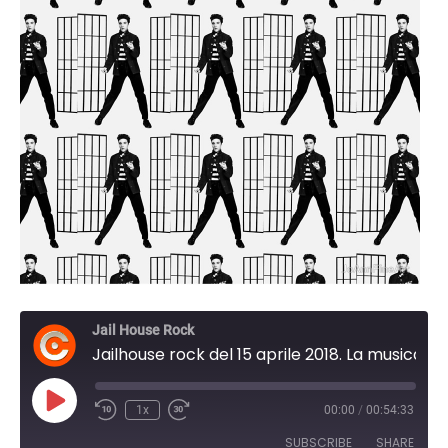
Jail House Rock
Jailhouse rock del 15 aprile 2018. La musica della mafia
Play
1x
00:00
/
00:54:33
Episode
SUBSCRIBE
SHARE