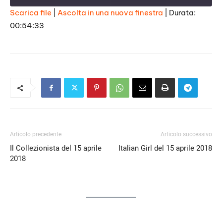
Scarica file
|
Ascolta in una nuova finestra
|
Durata:
00:54:33
SHARE
RSS FEED
LINK
EMBED
Articolo precedente
Articolo successivo
Il Collezionista del 15 aprile
Italian Girl del 15 aprile 2018
2018