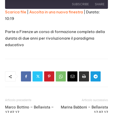
SUBSCRIBE
SHARE
Scarica file
|
Ascolta in una nuova finestra
|
Durata:
10:19
SHARE
RSS FEED
LINK
Parte a Firenze un corso di formazione completo della
durata di due anni per rivoluzionare il paradigma
EMBED
educativo
Articolo precedente
Articolo successivo
Marco Bottino – Bellavista –
Marina Babboni – Bellavista
17 07 17
17 07 17