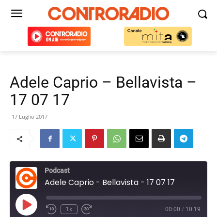
Adele Caprio – Bellavista –
17 07 17
17 Luglio 2017
Podcast
Adele Caprio - Bellavista - 17 07 17
Play
1x
00:00
/
10:19
Episode