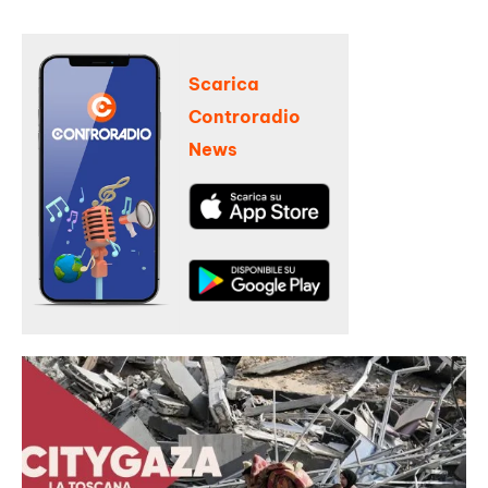
Scarica
Controradio
News