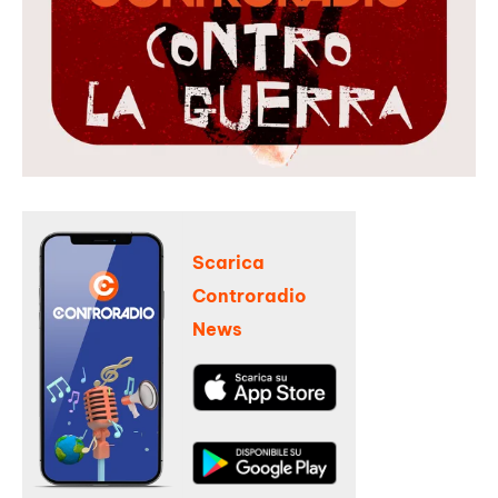
Scarica
Controradio
News