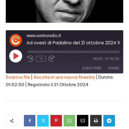
www.controradio.it
Ad ovest di Padalino del 21 ottobre 2024 10:45
Play
1x
00:00
/
01:52:50
Episode
SUBSCRIBE
SHARE
Scarica file
|
Ascolta in una nuova finestra
|
Durata:
01:52:50
|
Registrato il 21 Ottobre 2024
SHARE
RSS FEED
LINK
EMBED