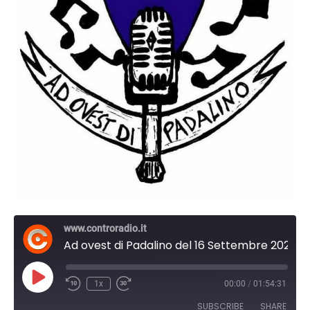
www.controradio.it
Ad ovest di Padalino del 16 Settembre 2024 10:45
Play
1x
00:00
/
01:54:31
Episode
SUBSCRIBE
SHARE