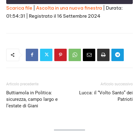
Scarica file
|
Ascolta in una nuova finestra
|
Durata:
01:54:31
|
Registrato il 16 Settembre 2024
SHARE
RSS FEED
LINK
EMBED
Articolo precedente
Articolo successivo
Buttiamola in Politica:
Lucca: il “Volto Santo” dei
sicurezza, campo largo e
Patrioti
l’estate di Giani