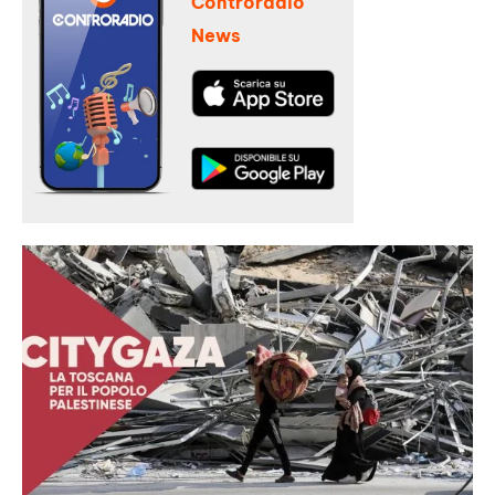
Controradio
News