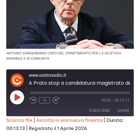
ANTONIO SANGERMANO CAPO DEL DIPARTIMENTO PER LA GIUSTIZIA
MINORILE E DI COMUNITA
www.controradio.it
A Prato stop a candidatura magistrato del caso Ruby
Play
1x
00:00
/
00:13:13
Episode
SUBSCRIBE
SHARE
Scarica file
|
Ascolta in una nuova finestra
|
Durata:
00:13:13
|
Registrato il 1 Aprile 2026
SHARE
RSS FEED