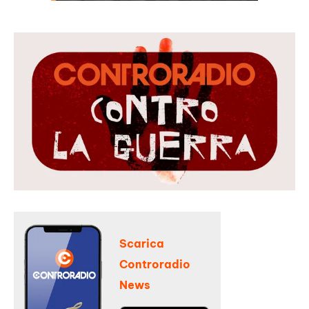
Scarica
Controradio
News