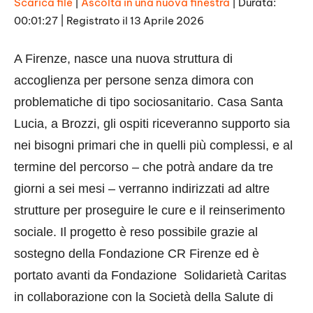
Scarica file
|
Ascolta in una nuova finestra
|
Durata:
00:01:27
|
Registrato il 13 Aprile 2026
SHARE
RSS FEED
LINK
A Firenze, nasce una nuova struttura di
EMBED
accoglienza per persone senza dimora con
problematiche di tipo sociosanitario. Casa Santa
Lucia, a Brozzi, gli ospiti riceveranno supporto sia
nei bisogni primari che in quelli più complessi, e al
termine del percorso – che potrà andare da tre
giorni a sei mesi – verranno indirizzati ad altre
strutture per proseguire le cure e il reinserimento
sociale. Il progetto è reso possibile grazie al
sostegno della Fondazione CR Firenze ed è
portato avanti da Fondazione Solidarietà Caritas
in collaborazione con la Società della Salute di