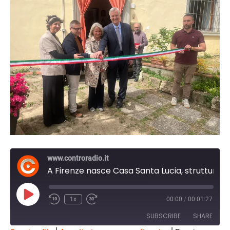
www.controradio.it
A Firenze nasce Casa Santa Lucia, struttura sociosanitaria per persone senza dimora
Play
1x
00:00
/
00:01:27
Episode
SUBSCRIBE
SHARE