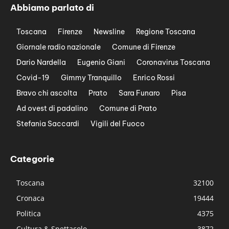
Abbiamo parlato di
Toscana
Firenze
Newsline
Regione Toscana
Giornale radio nazionale
Comune di Firenze
Dario Nardella
Eugenio Giani
Coronavirus Toscana
Covid-19
Gimmy Tranquillo
Enrico Rossi
Bravo chi ascolta
Prato
Sara Funaro
Pisa
Ad ovest di padalino
Comune di Prato
Stefania Saccardi
Vigili del Fuoco
Categorie
Toscana
32100
Cronaca
19444
Politica
4375
Cultura & Spettacolo
3872