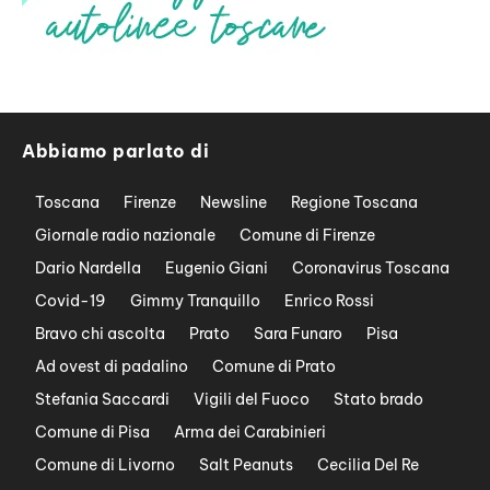
Abbiamo parlato di
Toscana
Firenze
Newsline
Regione Toscana
Giornale radio nazionale
Comune di Firenze
Dario Nardella
Eugenio Giani
Coronavirus Toscana
Covid-19
Gimmy Tranquillo
Enrico Rossi
Bravo chi ascolta
Prato
Sara Funaro
Pisa
Ad ovest di padalino
Comune di Prato
Stefania Saccardi
Vigili del Fuoco
Stato brado
Comune di Pisa
Arma dei Carabinieri
Comune di Livorno
Salt Peanuts
Cecilia Del Re