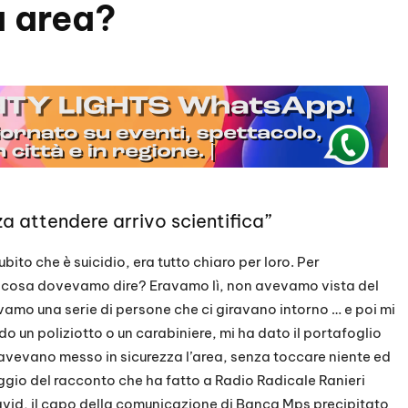
a area?
a attendere arrivo scientifica”
ito che è suicidio, era tutto chiaro per loro. Per
 cosa dovevamo dire? Eravamo lì, non avevamo vista del
amo una serie di persone che ci giravano intorno … e poi mi
o un poliziotto o un carabiniere, mi ha dato il portafoglio
 avevano messo in sicurezza l’area, senza toccare niente ed
ggio del racconto che ha fatto a Radio Radicale Ranieri
 David, il capo della comunicazione di Banca Mps precipitato