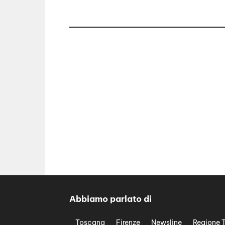
Abbiamo parlato di
Toscana
Firenze
Newsline
Regione 