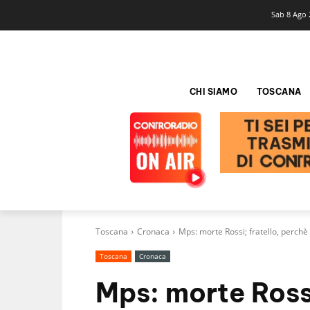
Sab 8 Ago 
CHI SIAMO
TOSCANA
Toscana
Cronaca
Mps: morte Rossi; fratello, perch
Toscana
Cronaca
Mps: morte Rossi