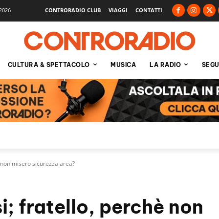
2026
CONTRORADIO CLUB
VIAGGI
CONTATTI
CULTURA & SPETTACOLO
MUSICA
LA RADIO
SEGU
è non misero sicurezza area?
; fratello, perchè non