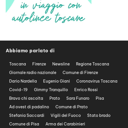
Abbiamo parlato di
Toscana
Firenze
Newsline
Regione Toscana
Giornale radio nazionale
Comune di Firenze
Dario Nardella
Eugenio Giani
Coronavirus Toscana
Covid-19
Gimmy Tranquillo
Enrico Rossi
Bravo chi ascolta
Prato
Sara Funaro
Pisa
Ad ovest di padalino
Comune di Prato
Stefania Saccardi
Vigili del Fuoco
Stato brado
Comune di Pisa
Arma dei Carabinieri