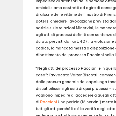
impedisce ai difensori delle persone offese 
omicidi siamo costretti ad agire di conseg
di alcune delle vittime del ‘mostro di Firenz
potersi chiedere l’avocazione prevista dall
notizie sulle relazioni Minervini, le mancat
agli atti di processi definiti con sentenze d
durata previsti dall’art. 407, la violazion
codice, la mancata messa a disposizione del
dibattimento del processo Pacciani nella l
“Negli atti del processo Pacciani e in quel
caso”: l’avvocato Valter Biscotti, commen
dalla procura generale del capoluogo tosca
discutibilissimi gli esiti di quei processi –
vogliono impedire di accedere a quegli atti.
di
Pacciani
Una perizia (Minervini) mette i
tutti gli atti perché li c’è la verità degli o
vedere con istruttorie e sentenze fino ad o