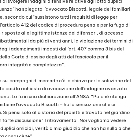
di svolgere indagini difensive relative agli otto duplici
uenza” ha spiegato l’avvocato Biscotti, legale dei familiari
e, secondo cui “sussistono tutti i requisiti di legge per
’articolo 412 del codice di procedura penale per la fuga di
e risposte alle legittime istanze dei difensori, di accesso
ibattimentali da più di venti anni, la violazione dei termini di
e degli adempimenti imposti dall’art. 407 comma 3 bis del
la Corte di assise degli atti del fascicolo per il
oro integrità e completezza”.
lo sui compagni di merende c’è la chiave per la soluzione del
ta così la richiesta di avocazione dell’indagine avanzata
no. Lo fa in una dichiarazione all’ANSA. “Poiché ritengo
 sostiene l’avvocato Biscotti – ho la sensazione che ci
 Si pensi solo alla storia del proiettile trovato nel giardino
n forte discussione ‘il ritrovamento’. Noi vogliamo vedere
tto duplici omicidi, verità a mio giudizio che non ha nulla a che
ra conosciute”.