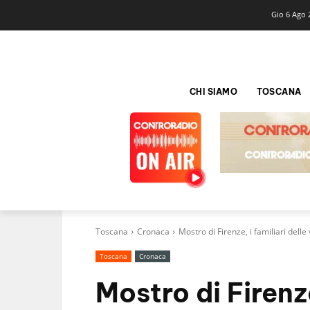
Gio 6 Ago 
CHI SIAMO
TOSCANA
Toscana
Cronaca
Mostro di Firenze, i familiari dell
Toscana
Cronaca
Mostro di Firenze