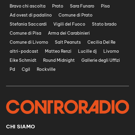
Bravo chi ascolta
Prato
Sara Funaro
Pisa
Ad ovest di padalino
Comune di Prato
Stefania Saccardi
Vigili del Fuoco
Stato brado
Comune di Pisa
Arma dei Carabinieri
Comune di Livorno
Salt Peanuts
Cecilia Del Re
altri-podcast
Matteo Renzi
Lucille dj
Livorno
Eike Schmidt
Round Midnight
Gallerie degli Uffizi
Pd
Cgil
Rockville
CHI SIAMO