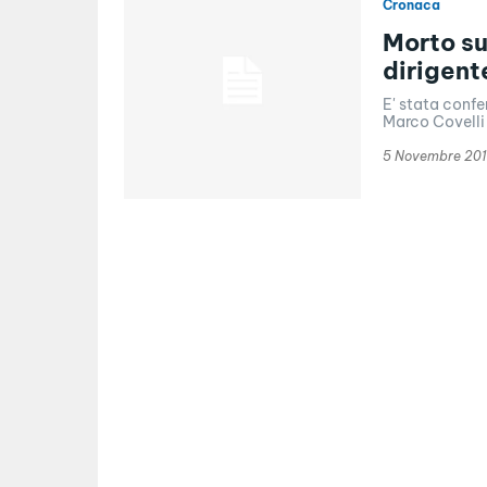
Cronaca
Morto su
dirigent
E' stata confe
Marco Covelli 
5 Novembre 20