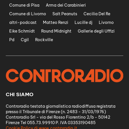
Comune di Pisa
Arma dei Carabinieri
Comune di Livorno
Salt Peanuts
Cecilia Del Re
altri-podcast
Matteo Renzi
Lucille dj
Livorno
Eike Schmidt
Round Midnight
Gallerie degli Uffizi
Pd
Cgil
Rockville
CHI SIAMO
Controradio testata giornalistica radiodiffusa registrata
presso il Tribunale di Firenze (n. 2483 - 31/03/1976)
Controradio Srl - via del Rosso Fiorentino 2/b - 50142
Firenze Tel 055.73.99910 P. IVA 03353190485
Cookie Policy di www.controradio.it