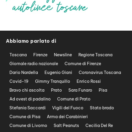
Abbiamo parlato di
Toscana
Firenze
Newsline
Regione Toscana
Giornale radio nazionale
Comune di Firenze
Dario Nardella
Eugenio Giani
Coronavirus Toscana
Covid-19
Gimmy Tranquillo
Enrico Rossi
Bravo chi ascolta
Prato
Sara Funaro
Pisa
Ad ovest di padalino
Comune di Prato
Stefania Saccardi
Vigili del Fuoco
Stato brado
Comune di Pisa
Arma dei Carabinieri
Comune di Livorno
Salt Peanuts
Cecilia Del Re