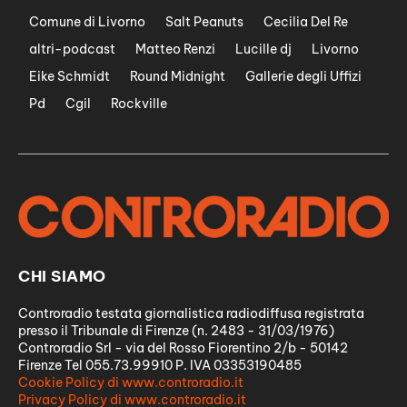
Comune di Livorno
Salt Peanuts
Cecilia Del Re
altri-podcast
Matteo Renzi
Lucille dj
Livorno
Eike Schmidt
Round Midnight
Gallerie degli Uffizi
Pd
Cgil
Rockville
CHI SIAMO
Controradio testata giornalistica radiodiffusa registrata
presso il Tribunale di Firenze (n. 2483 - 31/03/1976)
Controradio Srl - via del Rosso Fiorentino 2/b - 50142
Firenze Tel 055.73.99910 P. IVA 03353190485
Cookie Policy di www.controradio.it
Privacy Policy di www.controradio.it