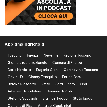
Abbiamo parlato di
Toscana
Firenze
Newsline
Regione Toscana
Giornale radio nazionale
Comune di Firenze
Dario Nardella
Eugenio Giani
Coronavirus Toscana
Covid-19
Gimmy Tranquillo
Enrico Rossi
Bravo chi ascolta
Prato
Sara Funaro
Pisa
Ad ovest di padalino
Comune di Prato
Stefania Saccardi
Vigili del Fuoco
Stato brado
Comune di Pisa
Arma dei Carabinieri