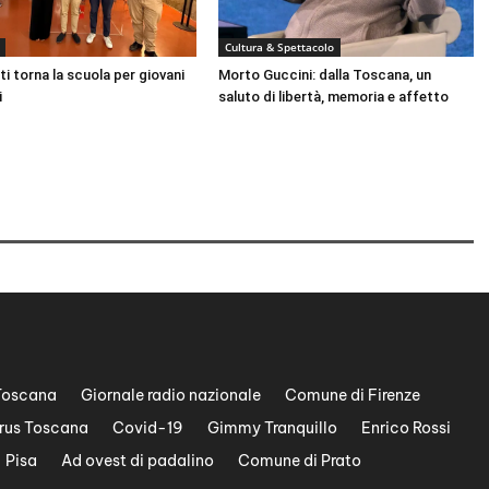
e
r
Cultura & Spettacolo
a
ti torna la scuola per giovani
Morto Guccini: dalla Toscana, un
u
i
saluto di libertà, memoria e affetto
m
e
n
t
a
r
e
o
d
i
Toscana
Giornale radio nazionale
Comune di Firenze
m
i
rus Toscana
Covid-19
Gimmy Tranquillo
Enrico Rossi
n
Pisa
Ad ovest di padalino
Comune di Prato
u