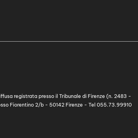
i
r
e
i
l
v
o
l
u
m
e
.
ffusa registrata presso il Tribunale di Firenze (n. 2483 -
osso Fiorentino 2/b - 50142 Firenze - Tel 055.73.99910