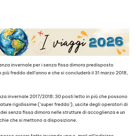
lienza invernale per i senza fissa dimora predisposto
più freddo dell’anno e che si concluderà il 31 marzo 2018,
enza invernale 2017/2018: 30 posti letto in più che possono
ture rigidissime (‘super freddo’), uscite degli operatori di
 dei senza fissa dimora nelle strutture di accoglienza e un
chie che si mettono a disposizione.
 posso essere fatte inviando una e-mail all’indirizzo