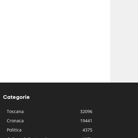
Categorie
Toscana
32096
Cronaca
19441
Politica
4375