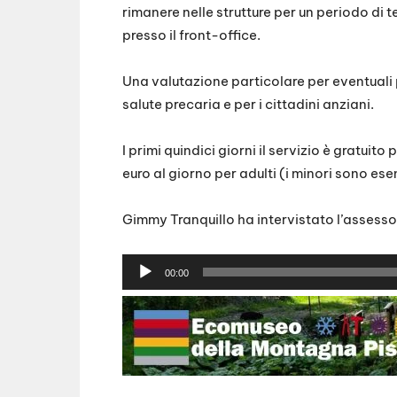
rimanere nelle strutture per un periodo di 
presso il front-office.
Una valutazione particolare per eventuali pr
salute precaria e per i cittadini anziani.
I primi quindici giorni il servizio è gratuit
euro al giorno per adulti (i minori sono ese
Gimmy Tranquillo ha intervistato l’assess
A
00:00
u
d
i
o
P