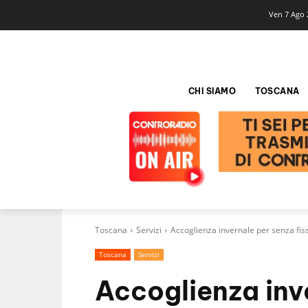
Ven 7 Ago 
CHI SIAMO
TOSCANA
Toscana
Servizi
Accoglienza invernale per senza fi
Toscana
Servizi
Accoglienza inv