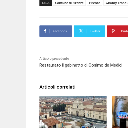
l
TAGS
Comune di Firenze
Firenze
Gimmy Tranqui
a
y
e
r
Facebook
Twitter
Pint
Articolo precedente
Restaurato il gabinetto di Cosimo de Medici
Articoli correlati