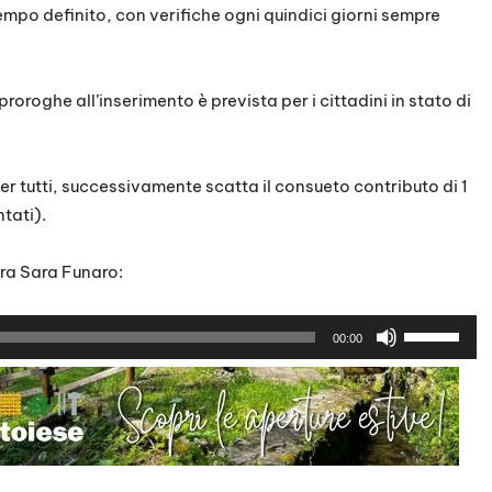
tempo definito, con verifiche ogni quindici giorni sempre
oroghe all’inserimento è prevista per i cittadini in stato di
o per tutti, successivamente scatta il consueto contributo di 1
ntati).
ora Sara Funaro:
U
00:00
s
a
i
t
a