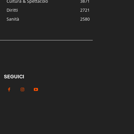
Cultura & Spettacolo
3871
Diritti
2721
Sanità
2580
SEGUICI