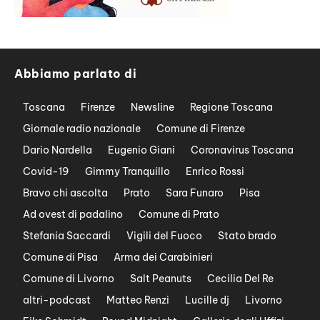
Abbiamo parlato di
Toscana
Firenze
Newsline
Regione Toscana
Giornale radio nazionale
Comune di Firenze
Dario Nardella
Eugenio Giani
Coronavirus Toscana
Covid-19
Gimmy Tranquillo
Enrico Rossi
Bravo chi ascolta
Prato
Sara Funaro
Pisa
Ad ovest di padalino
Comune di Prato
Stefania Saccardi
Vigili del Fuoco
Stato brado
Comune di Pisa
Arma dei Carabinieri
Comune di Livorno
Salt Peanuts
Cecilia Del Re
altri-podcast
Matteo Renzi
Lucille dj
Livorno