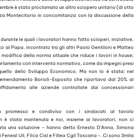
dicembre è stato proclamato un altro sciopero unitario (di otto
za Montecitorio in concomitanza con la discussione della
urante le quali i lavoratori hanno fatto scioperi, iniziative,
tto al Papa, incontrato tra gli altri Paolo Gentiloni e Matteo
 modifica della norma attuale che riduce i lavori in house;
arlamento con intervento normativo, come da impegni presi
n quello dello Sviluppo Economico. Ma non lo è stata: nel
ell’emendamento Borioli-Esposito che riportava dal 20% al
ffidamento alle aziende controllate dai concessionari
o promesso e condiviso con i sindacati al tavolo
on è stata mantenuta e noi, insieme ai lavoratori, non ci
ata una soluzione – hanno detto Ernesto D’Anna, Simona
di Feneal Uil, Filca Cisl e Fillea Cgil Toscana -. Ci sono 3mila