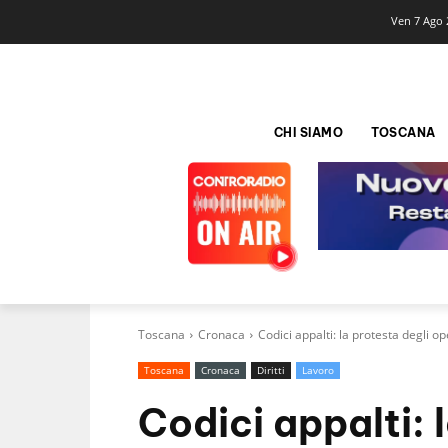
Ven 7 Ago 
CHI SIAMO
TOSCANA
Toscana
Cronaca
Codici appalti: la protesta degli op
Toscana
Cronaca
Diritti
Lavoro
Codici appalti: 