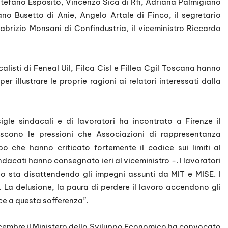
Stefano Esposito, Vincenzo Sica di Rfi, Adriana Palmigiano
no Busetto di Anie, Angelo Artale di Finco, il segretario
abrizio Monsani di Confindustria, il viceministro Riccardo
calisti di Feneal Uil, Filca Cisl e Fillea Cgil Toscana hanno
r illustrare le proprie ragioni ai relatori interessati dalla
sigle sindacali e di lavoratori ha incontrato a Firenze il
piscono le pressioni che Associazioni di rappresentanza
po che hanno criticato fortemente il codice sui limiti al
indacati hanno consegnato ieri al viceministro -. I lavoratori
no sta disattendendo gli impegni assunti da MIT e MISE. I
. La delusione, la paura di perdere il lavoro accendono gli
oce a questa sofferenza”.
icembre il Ministero dello Sviluppo Economico ha convocato