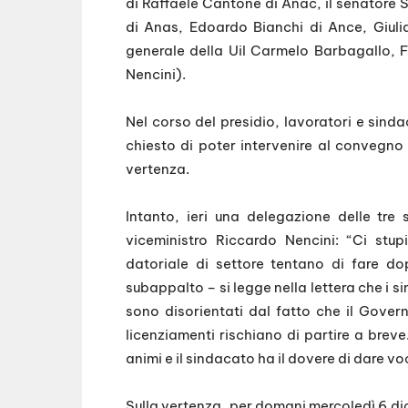
di Raffaele Cantone di Anac, il senatore 
di Anas, Edoardo Bianchi di Ance, Giulia
generale della Uil Carmelo Barbagallo, F
Nencini).
Nel corso del presidio, lavoratori e sinda
chiesto di poter intervenire al convegno pe
vertenza.
Intanto, ieri una delegazione delle tre 
viceministro Riccardo Nencini: “Ci stu
datoriale di settore tentano di fare do
subappalto – si legge nella lettera che i s
sono disorientati dal fatto che il Gover
licenziamenti rischiano di partire a breve
animi e il sindacato ha il dovere di dare v
Sulla vertenza, per domani mercoledì 6 d