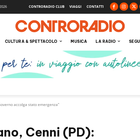
2026
CONTRORADIO CLUB
VIAGGI
CONTATTI
CULTURA & SPETTACOLO
MUSICA
LA RADIO
SEGU
"Governo accolga stato emergenza"
ano, Cenni (PD):