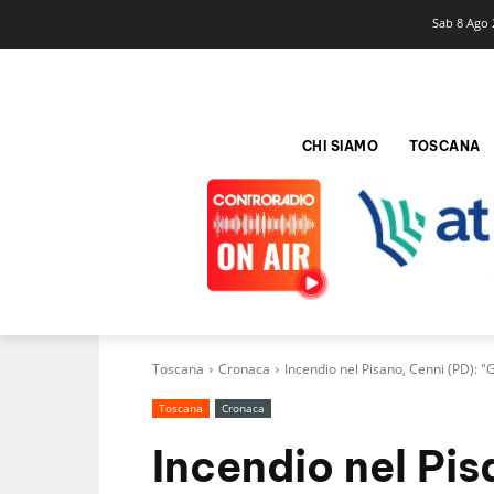
Sab 8 Ago 
CHI SIAMO
TOSCANA
Toscana
Cronaca
Incendio nel Pisano, Cenni (PD): 
Toscana
Cronaca
Incendio nel Pis