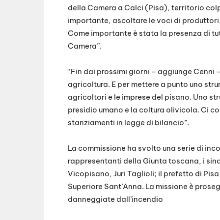
della Camera a Calci (Pisa), territorio col
importante, ascoltare le voci di produttori,
Come importante è stata la presenza di tut
Camera”.
“Fin dai prossimi giorni – aggiunge Cenni 
agricoltura. E per mettere a punto uno stru
agricoltori e le imprese del pisano. Uno st
presidio umano e la coltura olivicola. Ci c
stanziamenti in legge di bilancio”.
La commissione ha svolto una serie di incon
rappresentanti della Giunta toscana, i sin
Vicopisano, Juri Taglioli; il prefetto di Pis
Superiore Sant’Anna. La missione è prosegui
danneggiate dall’incendio