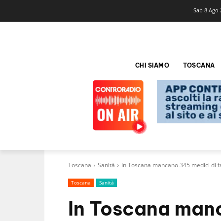
Sab 8 Ago 
CHI SIAMO
TOSCANA
Toscana
Sanità
In Toscana mancano 345 medici di f
Toscana
Sanità
In Toscana man