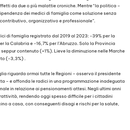
affetti da due o più malattie croniche. Mentre “la politica –
dipendenza dei medici di famiglia come soluzione senza
ontributivo, organizzativo e professionale”.
dici di famiglia registrato dal 2019 al 2023: -39% per la
 la Calabria e -16,7% per l’Abruzzo. Solo la Provincia
seppur contenuto (+1%). Lieve la diminuzione nelle Marche
to (-3,3%) .
glia riguarda ormai tutte le Regioni – osserva il presidente
ta – e affonda le radici in una programmazione inadeguata
ale in relazione ai pensionamenti attesi. Negli ultimi anni
attività, rendendo oggi spesso difficile per i cittadini
ino a casa, con conseguenti disagi e rischi per la salute,