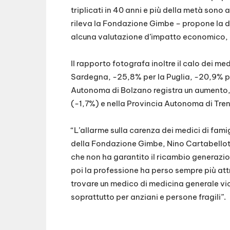
triplicati in 40 anni e più della metà sono 
rileva la Fondazione Gimbe – propone la 
alcuna valutazione d’impatto economico, c
Il rapporto fotografa inoltre il calo dei me
Sardegna, -25,8% per la Puglia, -20,9% per
Autonoma di Bolzano registra un aumento, 
(-1,7%) e nella Provincia Autonoma di Tren
“L’allarme sulla carenza dei medici di fami
della Fondazione Gimbe, Nino Cartabellot
che non ha garantito il ricambio generazion
poi la professione ha perso sempre più attr
trovare un medico di medicina generale vic
soprattutto per anziani e persone fragili”.