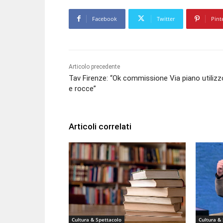
Facebook
Twitter
Pint
Articolo precedente
Tav Firenze: “Ok commissione Via piano utilizz
e rocce”
Articoli correlati
Cultura & Spettacolo
Cultura &