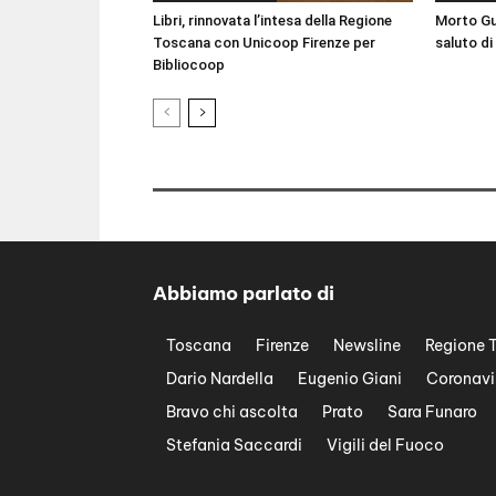
Libri, rinnovata l’intesa della Regione
Morto Guc
Toscana con Unicoop Firenze per
saluto di
Bibliocoop
Abbiamo parlato di
Toscana
Firenze
Newsline
Regione 
Dario Nardella
Eugenio Giani
Coronavi
Bravo chi ascolta
Prato
Sara Funaro
Stefania Saccardi
Vigili del Fuoco