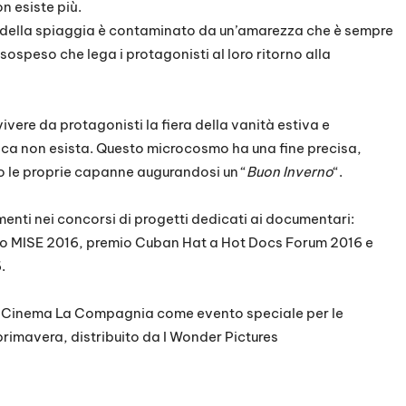
n esiste più.
to della spiaggia è contaminato da un’amarezza che è sempre
 sospeso che lega i protagonisti al loro ritorno alla
ivere da protagonisti la fiera della vanità estiva e
mica non esista. Questo microcosmo ha una fine precisa,
o le proprie capanne augurandosi un “
Buon Inverno
“.
imenti nei concorsi di progetti dedicati ai documentari:
ppo MISE 2016, premio Cuban Hat a Hot Docs Forum 2016 e
.
 al Cinema La Compagnia come evento speciale per le
 primavera, distribuito da I Wonder Pictures