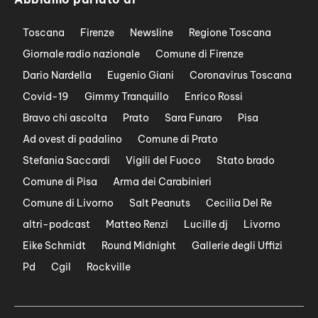
Toscana
Firenze
Newsline
Regione Toscana
Giornale radio nazionale
Comune di Firenze
Dario Nardella
Eugenio Giani
Coronavirus Toscana
Covid-19
Gimmy Tranquillo
Enrico Rossi
Bravo chi ascolta
Prato
Sara Funaro
Pisa
Ad ovest di padalino
Comune di Prato
Stefania Saccardi
Vigili del Fuoco
Stato brado
Comune di Pisa
Arma dei Carabinieri
Comune di Livorno
Salt Peanuts
Cecilia Del Re
altri-podcast
Matteo Renzi
Lucille dj
Livorno
Eike Schmidt
Round Midnight
Gallerie degli Uffizi
Pd
Cgil
Rockville