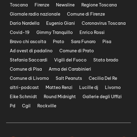
Toscana
Firenze
Newsline
Regione Toscana
Giornale radio nazionale
Comune di Firenze
Dario Nardella
Eugenio Giani
Coronavirus Toscana
Covid-19
Gimmy Tranquillo
Enrico Rossi
Bravo chi ascolta
Prato
Sara Funaro
Pisa
Ad ovest di padalino
Comune di Prato
Stefania Saccardi
Vigili del Fuoco
Stato brado
Comune di Pisa
Arma dei Carabinieri
Comune di Livorno
Salt Peanuts
Cecilia Del Re
altri-podcast
Matteo Renzi
Lucille dj
Livorno
Eike Schmidt
Round Midnight
Gallerie degli Uffizi
Pd
Cgil
Rockville