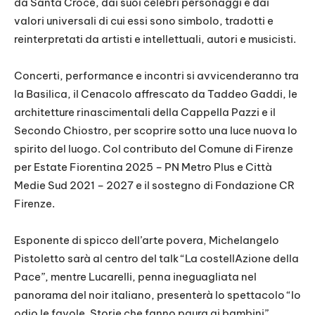
da Santa Croce, dai suoi celebri personaggi e dai
valori universali di cui essi sono simbolo, tradotti e
reinterpretati da artisti e intellettuali, autori e musicisti.
Concerti, performance e incontri si avvicenderanno tra
la Basilica, il Cenacolo affrescato da Taddeo Gaddi, le
architetture rinascimentali della Cappella Pazzi e il
Secondo Chiostro, per scoprire sotto una luce nuova lo
spirito del luogo. Col contributo del Comune di Firenze
per Estate Fiorentina 2025 – PN Metro Plus e Città
Medie Sud 2021 – 2027 e il sostegno di Fondazione CR
Firenze.
Esponente di spicco dell’arte povera, Michelangelo
Pistoletto sarà al centro del talk “La costellAzione della
Pace”, mentre Lucarelli, penna ineguagliata nel
panorama del noir italiano, presenterà lo spettacolo “Io
odio le favole. Storie che fanno paura ai bambini”,