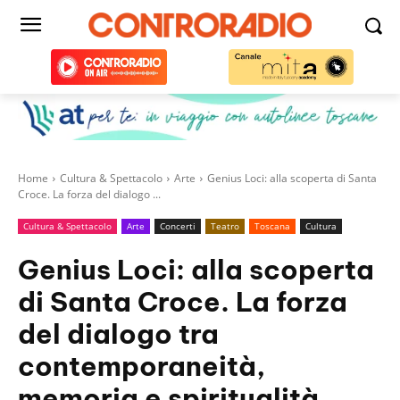
Home
Cultura & Spettacolo
Arte
Genius Loci: alla scoperta di Santa
Croce. La forza del dialogo ...
Cultura & Spettacolo
Arte
Concerti
Teatro
Toscana
Cultura
Genius Loci: alla scoperta
di Santa Croce. La forza
del dialogo tra
contemporaneità,
memoria e spiritualità