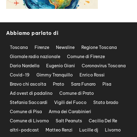
Abbiamo parlato di
Toscana
Firenze
Newsline
Regione Toscana
Giornale radio nazionale
Comune di Firenze
Dario Nardella
Eugenio Giani
Coronavirus Toscana
Covid-19
Gimmy Tranquillo
Enrico Rossi
Bravo chi ascolta
Prato
Sara Funaro
Pisa
Ad ovest di padalino
Comune di Prato
Stefania Saccardi
Vigili del Fuoco
Stato brado
Comune di Pisa
Arma dei Carabinieri
Comune di Livorno
Salt Peanuts
Cecilia Del Re
altri-podcast
Matteo Renzi
Lucille dj
Livorno