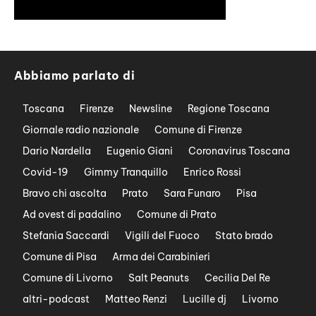
Abbiamo parlato di
Toscana
Firenze
Newsline
Regione Toscana
Giornale radio nazionale
Comune di Firenze
Dario Nardella
Eugenio Giani
Coronavirus Toscana
Covid-19
Gimmy Tranquillo
Enrico Rossi
Bravo chi ascolta
Prato
Sara Funaro
Pisa
Ad ovest di padalino
Comune di Prato
Stefania Saccardi
Vigili del Fuoco
Stato brado
Comune di Pisa
Arma dei Carabinieri
Comune di Livorno
Salt Peanuts
Cecilia Del Re
altri-podcast
Matteo Renzi
Lucille dj
Livorno