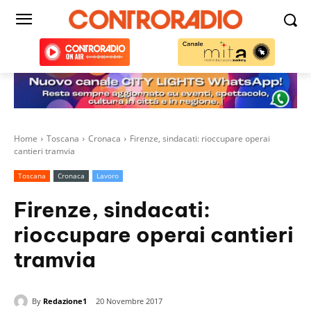
Home
Toscana
Cronaca
Firenze, sindacati: rioccupare operai
cantieri tramvia
Toscana
Cronaca
Lavoro
Firenze, sindacati:
rioccupare operai cantieri
tramvia
By
Redazione1
20 Novembre 2017