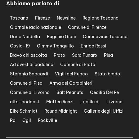
Abbiamo parlato di
Toscana
Firenze
Newsline
Regione Toscana
Giornale radio nazionale
Comune di Firenze
Dario Nardella
Eugenio Giani
Coronavirus Toscana
Covid-19
Gimmy Tranquillo
Enrico Rossi
Bravo chi ascolta
Prato
Sara Funaro
Pisa
Ad ovest di padalino
Comune di Prato
Stefania Saccardi
Vigili del Fuoco
Stato brado
Comune di Pisa
Arma dei Carabinieri
Comune di Livorno
Salt Peanuts
Cecilia Del Re
altri-podcast
Matteo Renzi
Lucille dj
Livorno
Eike Schmidt
Round Midnight
Gallerie degli Uffizi
Pd
Cgil
Rockville