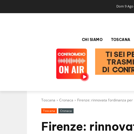
Dom 9 Ago
CHI SIAMO
TOSCANA
Toscana
Cronaca
Firenze: rinnovata l’ordinanza per 
Toscana
Cronaca
Firenze: rinnova