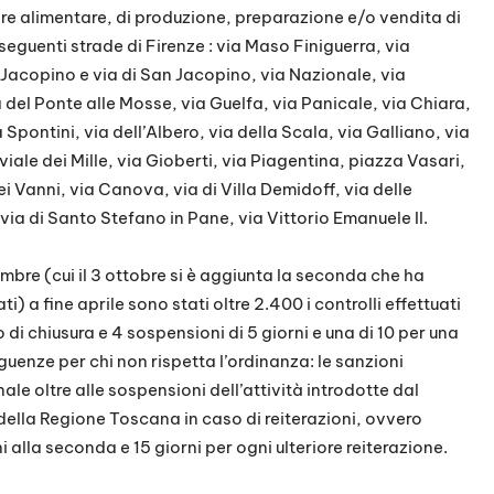
ore alimentare, di produzione, preparazione e/o vendita di
seguenti strade di Firenze : via Maso Finiguerra, via
 Jacopino e via di San Jacopino, via Nazionale, via
 del Ponte alle Mosse, via Guelfa, via Panicale, via Chiara,
a Spontini, via dell’Albero, via della Scala, via Galliano, via
iale dei Mille, via Gioberti, via Piagentina, piazza Vasari,
ei Vanni, via Canova, via di Villa Demidoff, via delle
ia di Santo Stefano in Pane, via Vittorio Emanuele II.
embre (cui il 3 ottobre si è aggiunta la seconda che ha
) a fine aprile sono stati oltre 2.400 i controlli effettuati
 di chiusura e 4 sospensioni di 5 giorni e una di 10 per una
guenze per chi non rispetta l’ordinanza: le sanzioni
le oltre alle sospensioni dell’attività introdotte dal
ella Regione Toscana in caso di reiterazioni, ovvero
i alla seconda e 15 giorni per ogni ulteriore reiterazione.