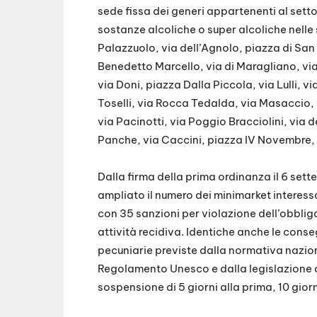
sede fissa dei generi appartenenti al sett
sostanze alcoliche o super alcoliche nelle 
Palazzuolo, via dell’Agnolo, piazza di San
Benedetto Marcello, via di Maragliano, via
via Doni, piazza Dalla Piccola, via Lulli, vi
Toselli, via Rocca Tedalda, via Masaccio, v
via Pacinotti, via Poggio Bracciolini, via d
Panche, via Caccini, piazza IV Novembre, v
Dalla firma della prima ordinanza il 6 sett
ampliato il numero dei minimarket interessati
con 35 sanzioni per violazione dell’obbligo
attività recidiva. Identiche anche le conse
pecuniarie previste dalla normativa naziona
Regolamento Unesco e dalla legislazione d
sospensione di 5 giorni alla prima, 10 giorn