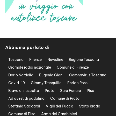
Abbiamo parlato di
Toscana
Firenze
Newsline
Regione Toscana
Giornale radio nazionale
Comune di Firenze
Dario Nardella
Eugenio Giani
Coronavirus Toscana
Covid-19
Gimmy Tranquillo
Enrico Rossi
Bravo chi ascolta
Prato
Sara Funaro
Pisa
Ad ovest di padalino
Comune di Prato
Stefania Saccardi
Vigili del Fuoco
Stato brado
Comune di Pisa
Arma dei Carabinieri