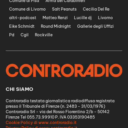
Comune di Pisa
Arma dei Carabinieri
Comune di Livorno
Salt Peanuts
Cecilia Del Re
altri-podcast
Matteo Renzi
Lucille dj
Livorno
Eike Schmidt
Round Midnight
Gallerie degli Uffizi
Pd
Cgil
Rockville
CHI SIAMO
Controradio testata giornalistica radiodiffusa registrata
presso il Tribunale di Firenze (n. 2483 - 31/03/1976)
Controradio Srl - via del Rosso Fiorentino 2/b - 50142
Firenze Tel 055.73.99910 P. IVA 03353190485
Cookie Policy di www.controradio.it
Privacy Policy di www.controradio.it