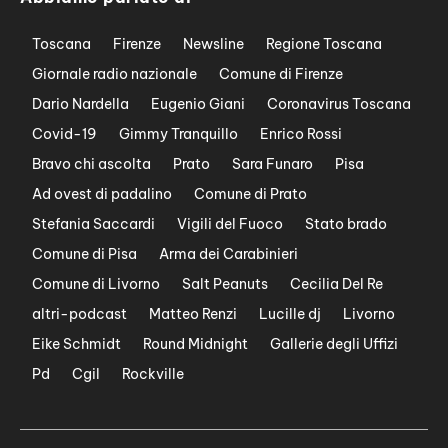
Toscana
Firenze
Newsline
Regione Toscana
Giornale radio nazionale
Comune di Firenze
Dario Nardella
Eugenio Giani
Coronavirus Toscana
Covid-19
Gimmy Tranquillo
Enrico Rossi
Bravo chi ascolta
Prato
Sara Funaro
Pisa
Ad ovest di padalino
Comune di Prato
Stefania Saccardi
Vigili del Fuoco
Stato brado
Comune di Pisa
Arma dei Carabinieri
Comune di Livorno
Salt Peanuts
Cecilia Del Re
altri-podcast
Matteo Renzi
Lucille dj
Livorno
Eike Schmidt
Round Midnight
Gallerie degli Uffizi
Pd
Cgil
Rockville