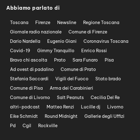
Abbiamo parlato di
Toscana
Firenze
Newsline
Regione Toscana
Giornale radio nazionale
Comune di Firenze
Dario Nardella
Eugenio Giani
Coronavirus Toscana
Covid-19
Gimmy Tranquillo
Enrico Rossi
Bravo chi ascolta
Prato
Sara Funaro
Pisa
Ad ovest di padalino
Comune di Prato
Stefania Saccardi
Vigili del Fuoco
Stato brado
Comune di Pisa
Arma dei Carabinieri
Comune di Livorno
Salt Peanuts
Cecilia Del Re
altri-podcast
Matteo Renzi
Lucille dj
Livorno
Eike Schmidt
Round Midnight
Gallerie degli Uffizi
Pd
Cgil
Rockville