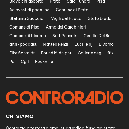
Bravo chi ascolta
Prato
Sara Funaro
Pisa
Ad ovest di padalino
Comune di Prato
Stefania Saccardi
Vigili del Fuoco
Stato brado
Comune di Pisa
Arma dei Carabinieri
Comune di Livorno
Salt Peanuts
Cecilia Del Re
altri-podcast
Matteo Renzi
Lucille dj
Livorno
Eike Schmidt
Round Midnight
Gallerie degli Uffizi
Pd
Cgil
Rockville
CHI SIAMO
Controradio testata giornalistica radiodiffusa registrata