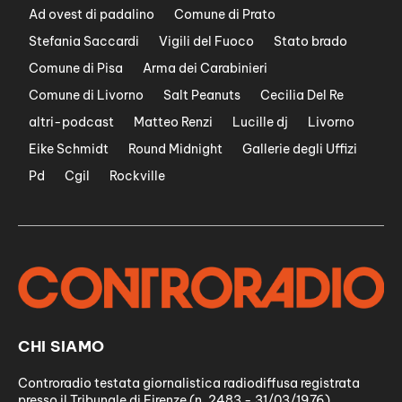
Ad ovest di padalino
Comune di Prato
Stefania Saccardi
Vigili del Fuoco
Stato brado
Comune di Pisa
Arma dei Carabinieri
Comune di Livorno
Salt Peanuts
Cecilia Del Re
altri-podcast
Matteo Renzi
Lucille dj
Livorno
Eike Schmidt
Round Midnight
Gallerie degli Uffizi
Pd
Cgil
Rockville
CHI SIAMO
Controradio testata giornalistica radiodiffusa registrata
presso il Tribunale di Firenze (n. 2483 - 31/03/1976)